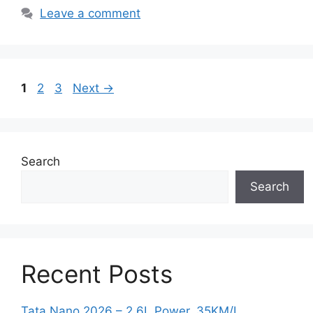
Leave a comment
Page
Page
Page
1
2
3
Next
→
Search
Search
Recent Posts
Tata Nano 2026 – 2.6L Power, 35KM/L