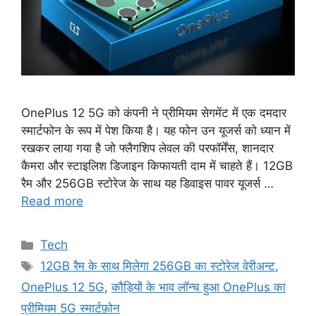
OnePlus 12 5G को कंपनी ने प्रीमियम सेगमेंट में एक दमदार
स्मार्टफोन के रूप में पेश किया है। यह फोन उन यूजर्स को ध्यान में
रखकर लाया गया है जो फ्लैगशिप लेवल की परफॉर्मेंस, शानदार
कैमरा और स्टाइलिश डिजाइन किफायती दाम में चाहते हैं। 12GB
रैम और 256GB स्टोरेज के साथ यह डिवाइस पावर यूजर्स …
Read more
Categories
Tech
Tags
12GB रैम के साथ मिलेगा 256GB का स्टोरेज वेरीअन्ट
,
OnePlus 12 5G
,
कौड़ियों के भाव लॉन्च हुआ OnePlus का
प्रीमियम 5G स्मार्टफ़ोन