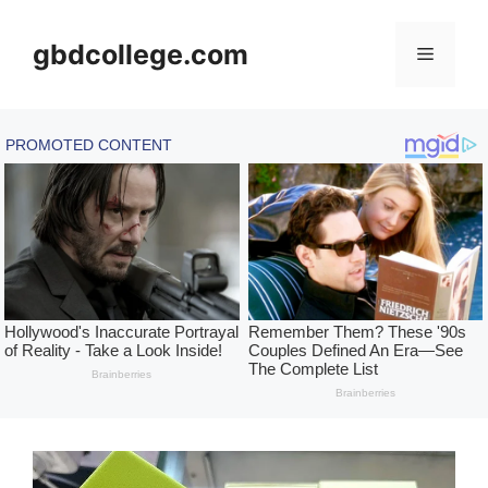
Skip
to
gbdcollege.com
Menu
content