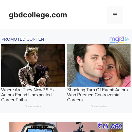
Skip
to
gbdcollege.com
Menu
content