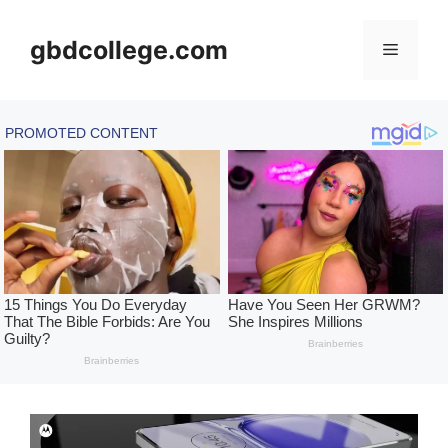
Skip
to
gbdcollege.com
Menu
content