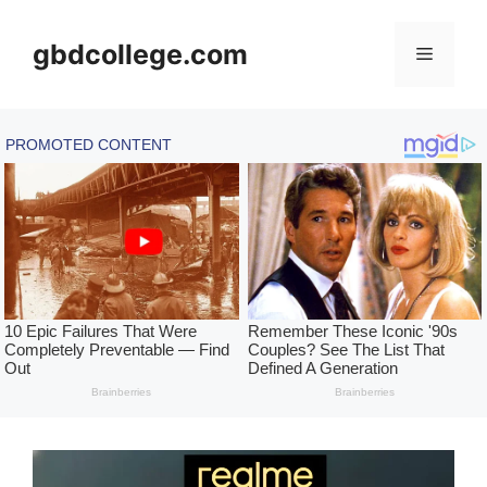
Skip
to
gbdcollege.com
Menu
content